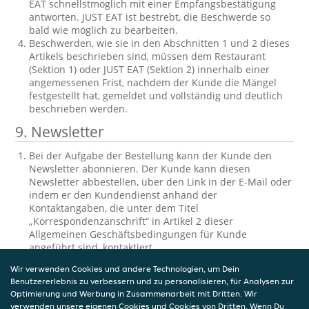
EAT schnellstmöglich mit einer Empfangsbestätigung
antworten. JUST EAT ist bestrebt, die Beschwerde so
bald wie möglich zu bearbeiten.
Beschwerden, wie sie in den Abschnitten 1 und 2 dieses
Artikels beschrieben sind, müssen dem Restaurant
(Sektion 1) oder JUST EAT (Sektion 2) innerhalb einer
angemessenen Frist, nachdem der Kunde die Mängel
festgestellt hat, gemeldet und vollständig und deutlich
beschrieben werden.
9.
Newsletter
Bei der Aufgabe der Bestellung kann der Kunde den
Newsletter abonnieren. Der Kunde kann diesen
Newsletter abbestellen, über den Link in der E-Mail oder
indem er den Kundendienst anhand der
Kontaktangaben, die unter dem Titel
„Korrespondenzanschrift“ in Artikel 2 dieser
Allgemeinen Geschäftsbedingungen für Kunde
angeführt sind, kontaktiert.
10.
Einsichtnahme und Berichtigung der
Wir verwenden Cookies und andere Technologien, um Dein
Benutzererlebnis zu verbessern und zu personalisieren, für Analysen zur
gespeicherten personenbezogenen
Optimierung und Werbung in Zusammenarbeit mit Dritten. Wir
verwenden unsere eigenen Cookies und Cookies von Dritten. Wenn Du