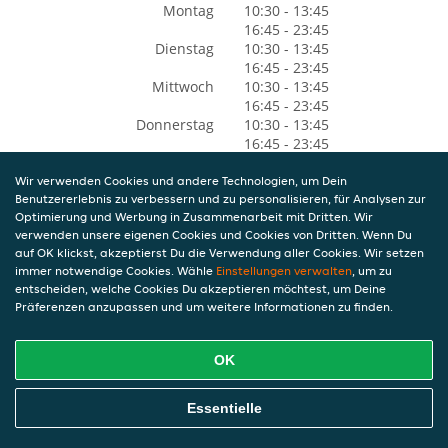
Montag
10:30 - 13:45
16:45 - 23:45
Dienstag
10:30 - 13:45
16:45 - 23:45
Mittwoch
10:30 - 13:45
16:45 - 23:45
Donnerstag
10:30 - 13:45
16:45 - 23:45
Freitag
10:30 - 16:45
16:45 - 23:45
Wir verwenden Cookies und andere Technologien, um Dein
Benutzererlebnis zu verbessern und zu personalisieren, für Analysen zur
Samstag
10:30 - 00:00
Optimierung und Werbung in Zusammenarbeit mit Dritten. Wir
Sonntag
10:30 - 23:00
verwenden unsere eigenen Cookies und Cookies von Dritten. Wenn Du
auf OK klickst, akzeptierst Du die Verwendung aller Cookies. Wir setzen
immer notwendige Cookies. Wähle
Einstellungen verwalten
, um zu
entscheiden, welche Cookies Du akzeptieren möchtest, um Deine
Präferenzen anzupassen und um weitere Informationen zu finden.
OK
Essentielle